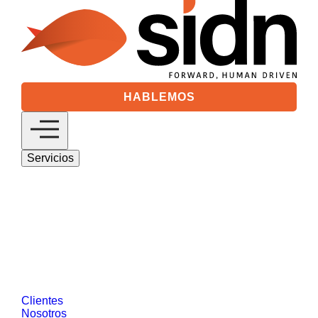
HABLEMOS
Servicios
Digital 360
Descubre nuestras soluciones de estrategia
digital basadas en marketing digital y gestión
de clientes.
SEO/GEO
Medios Digitales
Analytics &
Visual Data
Social Media
Desarrollo
Web y Tecnología
Salesforce
Diseño de
Productos Digitales
Data Driven Marketing
Reputación Online y Comunicación
Customer Intelligence
CRO
Ver más
Clientes
Nosotros