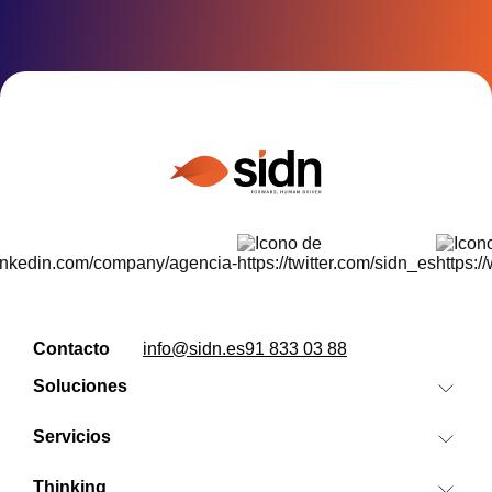
Contacto
info@sidn.es
91 833 03 88
Soluciones
Search IA
Servicios
Banzai
SEO/GEO
Cora
Thinking