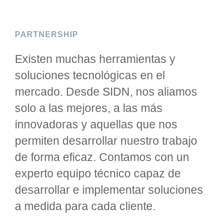
negocio o tipología de campaña.
Consolidación y explotación de datos
históricos para la identificación de
PARTNERSHIP
tendencias, benchmarking competitivo y
análisis longitudinal del mercado.
Existen muchas herramientas y
soluciones tecnológicas en el
mercado. Desde SIDN, nos aliamos
solo a las mejores, a las más
innovadoras y aquellas que nos
permiten desarrollar nuestro trabajo
de forma eficaz. Contamos con un
experto equipo técnico capaz de
desarrollar e implementar soluciones
a medida para cada cliente.