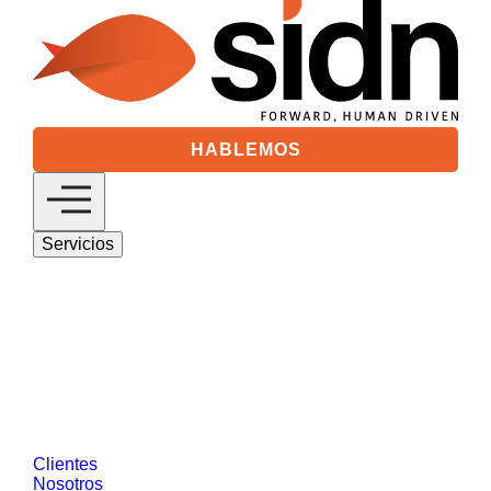
HABLEMOS
Servicios
Digital 360
Descubre nuestras soluciones de estrategia
digital basadas en marketing digital y gestión
de clientes.
SEO/GEO
Medios Digitales
Analytics &
Visual Data
Social Media
Desarrollo
Web y Tecnología
Salesforce
Diseño de
Productos Digitales
Data Driven Marketing
Reputación Online y Comunicación
Customer Intelligence
CRO
Ver más
Clientes
Nosotros