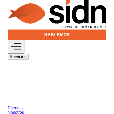
HABLEMOS
Servicios
Digital 360
Descubre nuestras soluciones de estrategia
digital basadas en marketing digital y gestión
de clientes.
SEO/GEO
Medios Digitales
Analytics &
Visual Data
Social Media
Desarrollo
Web y Tecnología
Salesforce
Diseño de
Productos Digitales
Data Driven Marketing
Reputación Online y Comunicación
Customer Intelligence
CRO
Ver más
Clientes
Nosotros