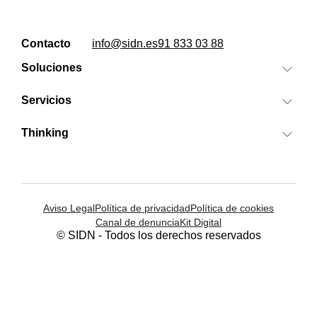
Contacto
info@sidn.es
91 833 03 88
Soluciones
Search IA
Servicios
Banzai
SEO/GEO
Cora
Thinking
Medios digitales
Clientes
SEM Factory
Analytics, Visual Data & CRO
Sobre nosotros
Mindtrack
Google Cloud Platform
Actualidad
Aviso Legal
Política de privacidad
Política de cookies
Ver todas las soluciones
Career
Ver todos los servicios
Canal de denuncia
Kit Digital
Contacto
© SIDN - Todos los derechos reservados