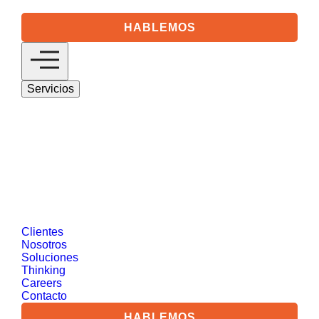
HABLEMOS
Servicios
Digital 360
Descubre nuestras soluciones de estrategia
digital basadas en marketing digital y gestión
de clientes.
SEO/GEO
Medios Digitales
Analytics &
Visual Data
Social Media
Desarrollo
Web y Tecnología
Salesforce
Diseño de
Productos Digitales
Data Driven Marketing
Reputación Online y Comunicación
Customer Intelligence
CRO
Ver más
Clientes
Nosotros
Soluciones
Thinking
Careers
Contacto
HABLEMOS