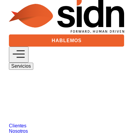
HABLEMOS
Servicios
Digital 360
Descubre nuestras soluciones de estrategia
digital basadas en marketing digital y gestión
de clientes.
SEO/GEO
Medios Digitales
Analytics &
Visual Data
Social Media
Desarrollo
Web y Tecnología
Salesforce
Diseño de
Productos Digitales
Data Driven Marketing
Reputación Online y Comunicación
Customer Intelligence
CRO
Ver más
Clientes
Nosotros