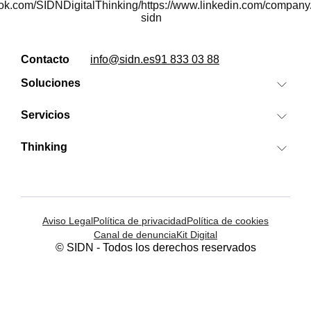
Contacto
info@sidn.es
91 833 03 88
Soluciones
Search IA
Servicios
Banzai
SEO/GEO
Cora
Thinking
Medios digitales
Clientes
SEM Factory
Analytics, Visual Data & CRO
Sobre nosotros
Mindtrack
Google Cloud Platform
Actualidad
Aviso Legal
Política de privacidad
Política de cookies
Ver todas las soluciones
Career
Ver todos los servicios
Canal de denuncia
Kit Digital
Contacto
© SIDN - Todos los derechos reservados