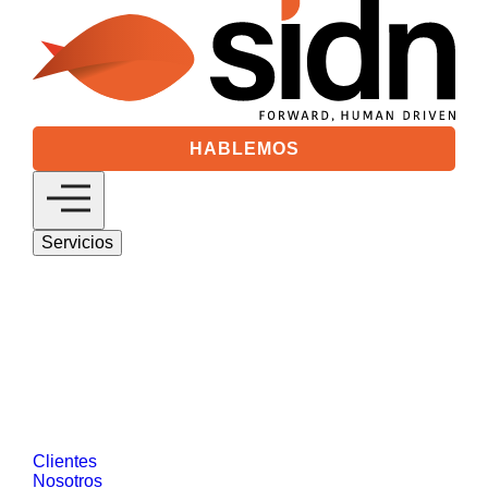
HABLEMOS
Servicios
Digital 360
Descubre nuestras soluciones de estrategia
digital basadas en marketing digital y gestión
de clientes.
SEO/GEO
Medios Digitales
Analytics &
Visual Data
Social Media
Desarrollo
Web y Tecnología
Salesforce
Diseño de
Productos Digitales
Data Driven Marketing
Reputación Online y Comunicación
Customer Intelligence
CRO
Ver más
Clientes
Nosotros