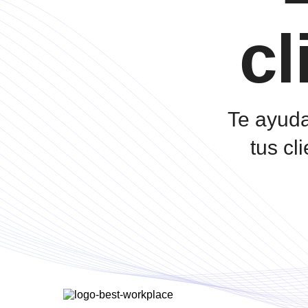
cl
Te ayuda
tus cl