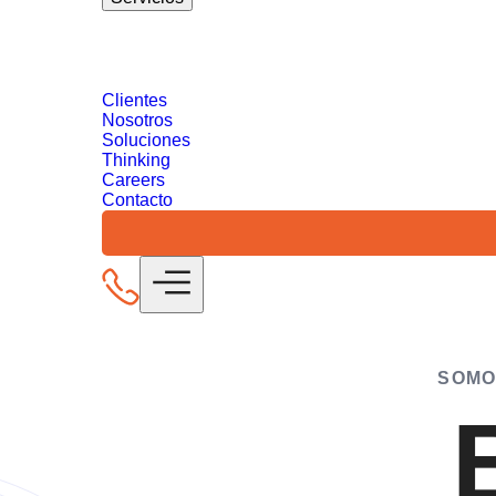
Digital 360
Descubre nuestras soluciones de estrategia dig
SEO/GEO
Medios Digitales
Analytics &
Data Driven Marketing
Reputación Onli
Clientes
Nosotros
Soluciones
Thinking
Careers
Contacto
SOMO