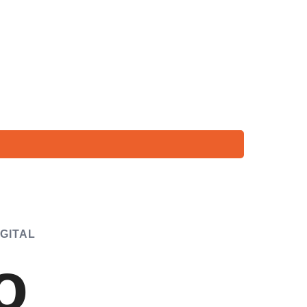
Salesforce
Diseño de Productos Digitales
s
GITAL
o