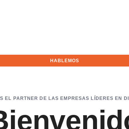
ital basadas en marketing digital y gestión de clientes.
 Visual Data
Social Media
Desarrollo Web y Tecnología
ne y Comunicación
Customer Intelligence
CRO
Ver má
HABLEMOS
S EL PARTNER DE LAS EMPRESAS LÍDERES EN DI
Bienvenid