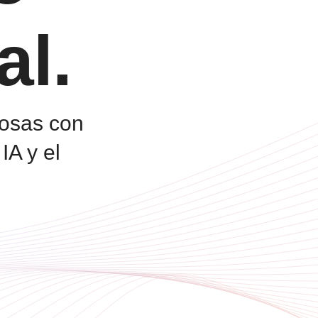
al.
rosas con
IA y el