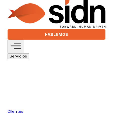
HABLEMOS
Servicios
Digital 360
Descubre nuestras soluciones de
estrategia digital basadas en marketing
digital y gestión de clientes.
SEO/GEO
Medios Digitales
Analytics &
Visual Data
Social Media
Desarrollo
Web y Tecnología
Salesforce
Diseño
de Productos Digitales
Data Driven
Marketing
Reputación Online y
Comunicación
Customer Intelligence
CRO
Ver más
Clientes