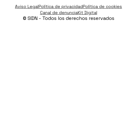
Aviso Legal
Política de privacidad
Política de cookies
Ver todas las soluciones
Career
Ver todos los servicios
Canal de denuncia
Kit Digital
© SIDN - Todos los derechos reservados
Contacto