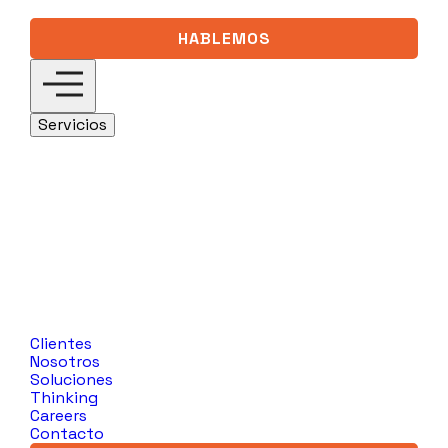
HABLEMOS
Servicios
Digital 360
Descubre nuestras soluciones de
estrategia digital basadas en marketing
digital y gestión de clientes.
SEO/GEO
Medios Digitales
Analytics &
Visual Data
Social Media
Desarrollo
Web y Tecnología
Salesforce
Diseño
de Productos Digitales
Data Driven
Marketing
Reputación Online y
Comunicación
Customer Intelligence
CRO
Ver más
Clientes
Nosotros
Soluciones
Thinking
Careers
Contacto