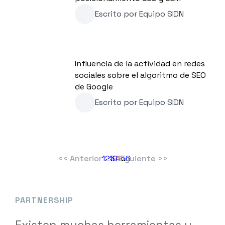
Escrito por
Equipo SIDN
Influencia de la actividad en redes
sociales sobre el algoritmo de SEO
de Google
Escrito por
Equipo SIDN
<< Anterior
1
2
10
3
4
Siguiente >>
5
...
6
9
8
7
PARTNERSHIP