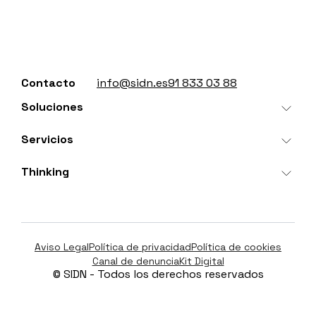
Contacto
info@sidn.es
91 833 03 88
Soluciones
Search IA
Servicios
Banzai
SEO/GEO
Cora
Thinking
Medios digitales
Clientes
SEM Factory
Analytics, Visual Data & CRO
Sobre nosotros
Mindtrack
Google Cloud Platform
Actualidad
Aviso Legal
Política de privacidad
Política de cookies
Ver todas las soluciones
Career
Ver todos los servicios
Canal de denuncia
Kit Digital
© SIDN - Todos los derechos reservados
Contacto