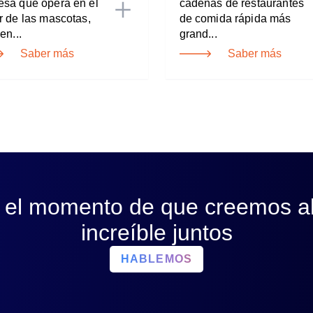
sa que opera en el
cadenas de restaurantes
r de las mascotas,
de comida rápida más
en...
grand...
Saber más
Saber más
 el momento de que creemos a
increíble juntos
HABLEMOS