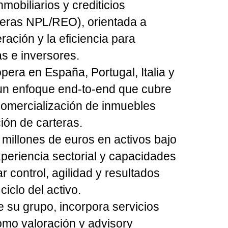
nmobiliarios y crediticios
teras NPL/REO), orientada a
ación y la eficiencia
para
as e inversores.
opera en
España, Portugal, Italia y
 un enfoque
end-to-end
que cubre
comercialización de inmuebles
ión de carteras.
millones de euros en activos bajo
periencia sectorial y capacidades
ar
control, agilidad y resultados
ciclo del activo.
 su grupo, incorpora servicios
como
valoración y advisory