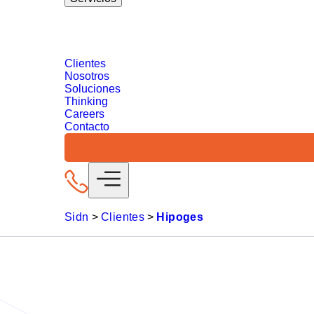
Digital 360
Descubre nuestras soluciones de estrategia dig
SEO/GEO
Medios Digitales
Analytics &
Data Driven Marketing
Reputación Onli
Clientes
Nosotros
Soluciones
Thinking
Careers
Contacto
Sidn
>
Clientes
>
Hipoges