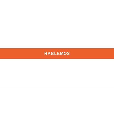
ital basadas en marketing digital y gestión de clientes.
 Visual Data
Social Media
Desarrollo Web y Tecnología
ne y Comunicación
Customer Intelligence
CRO
Ver má
HABLEMOS